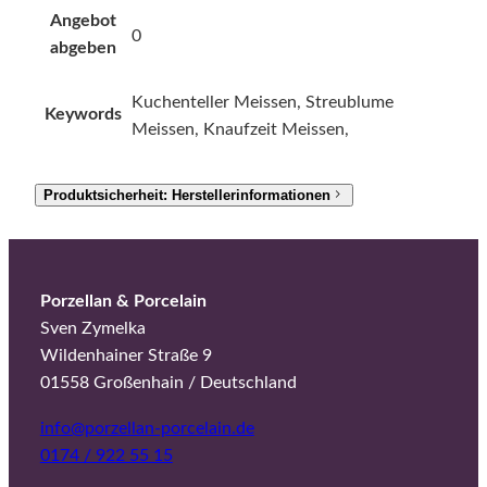
Angebot
0
abgeben
Kuchenteller Meissen, Streublume
Keywords
Meissen, Knaufzeit Meissen,
Produktsicherheit: Herstellerinformationen
Porzellan & Porcelain
Sven Zymelka
Wildenhainer Straße 9
01558 Großenhain / Deutschland
info@porzellan-porcelain.de
0174 / 922 55 15