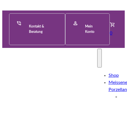
Kontakt &
Mein
Beratung
Konto
0
Shop
Meissene
Porzellan