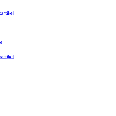
artikel
le
artikel