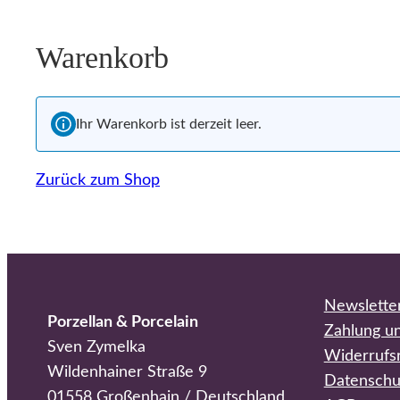
Warenkorb
Ihr Warenkorb ist derzeit leer.
Zurück zum Shop
Newslette
Porzellan & Porcelain
Zahlung u
Sven Zymelka
Widerrufs
Wildenhainer Straße 9
Datenschu
01558 Großenhain / Deutschland