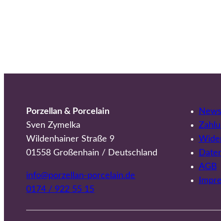
Porzellan & Porcelain
Newsl
Sven Zymelka
Zahlu
Wildenhainer Straße 9
Wider
01558 Großenhain / Deutschland
Date
AGB
info@porzellan-porcelain.de
Impr
0174 / 922 55 15