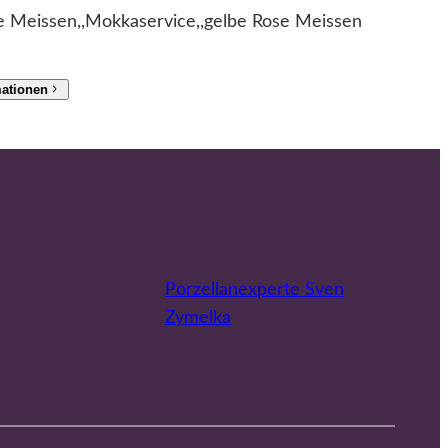
e Meissen,,Mokkaservice,,gelbe Rose Meissen
mationen
Porzellanexperte Sven
Zymelka