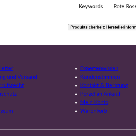
Rote Ros
Keywords
Produktsicherheit: Herstellerinfor
etter
Expertenwissen
ng und Versand
Kundenstimmen
rufsrecht
Kontakt & Beratung
nschutz
Porzellan Ankauf
Mein Konto
essum
Warenkorb