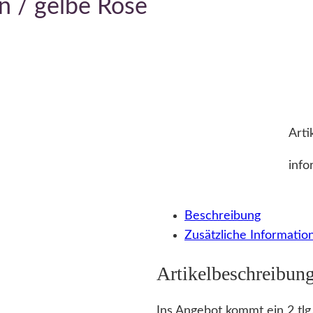
n / gelbe Rose
Arti
info
Beschreibung
Zusätzliche Informatio
Artikelbeschreibun
Ins Angebot kommt ein 2 t