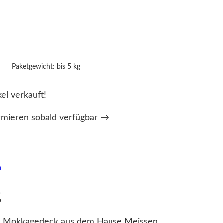
Paketgewicht: bis 5 kg
kel verkauft!
rmieren sobald verfügbar →
n
g
lg. Mokkagedeck aus dem Hause Meissen.