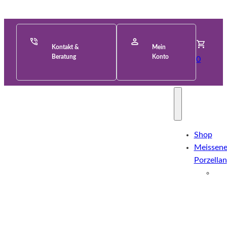
Kontakt &
Mein
Beratung
Konto
0
Shop
Meissene
Porzellan