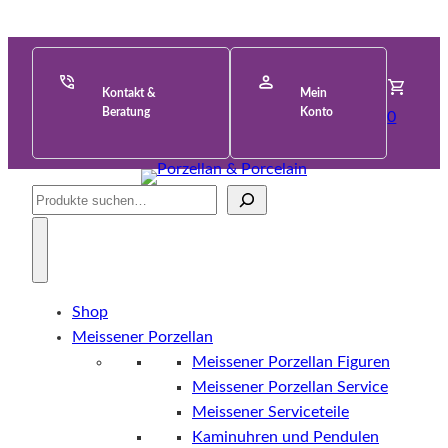
Kontakt &
Mein
Beratung
Konto
0
Suche
Shop
Meissener Porzellan
Meissener Porzellan Figuren
Meissener Porzellan Service
Meissener Serviceteile
Kaminuhren und Pendulen