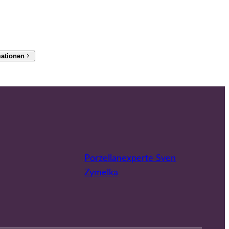
mationen
Porzellanexperte Sven
Zymelka