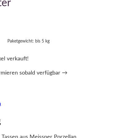
ter
Paketgewicht: bis 5 kg
kel verkauft!
rmieren sobald verfügbar →
n
g
 Tassen aus Meissner Porzellan.