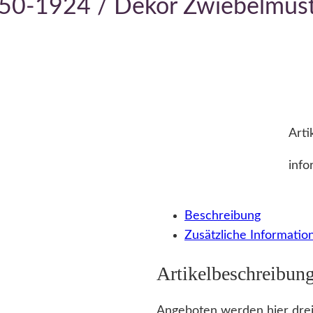
850-1924 / Dekor Zwiebelmus
Arti
info
Beschreibung
Zusätzliche Informatio
Artikelbeschreibun
Angeboten werden hier drei