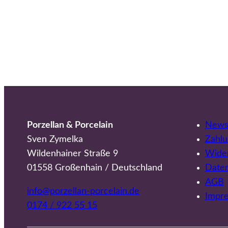
Porzellan & Porcelain
Newsl
Sven Zymelka
Zahlu
Wildenhainer Straße 9
Wider
01558 Großenhain / Deutschland
Date
AGB
info@porzellan-porcelain.de
Impr
0174 / 922 55 15