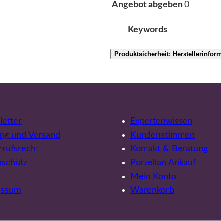
0
Angebot abgeben
Keywords
Produktsicherheit: Herstellerinfor
etter
Expertenwissen
ng und Versand
Kundenstimmen
rufsrecht
Kontakt & Beratung
nschutz
Porzellan Ankauf
Mein Konto
essum
Warenkorb