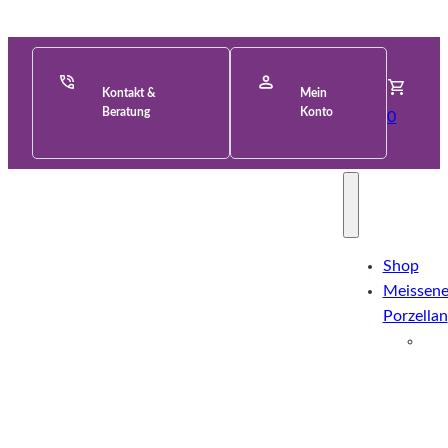
Kontakt &
Mein
Beratung
Konto
0
Shop
Meissene
Porzellan