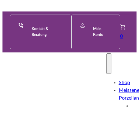
Kontakt &
Mein
Beratung
Konto
0
Shop
Meissene
Porzellan