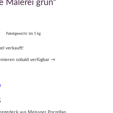
e Malerei grün“
Paketgewicht: bis 5 kg
kel verkauft!
rmieren sobald verfügbar →
n
g
eegedeck aus Meissner Porzellan.