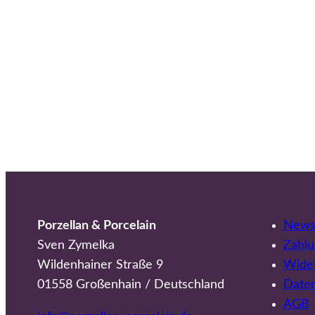
Porzellan & Porcelain
Newsl
Sven Zymelka
Zahlu
Wildenhainer Straße 9
Wider
01558 Großenhain / Deutschland
Date
AGB