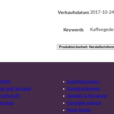
2017-10-24
Verkaufsdatum
Kaffeegede
Keywords
Produktsicherheit: Herstellerinfor
etter
Expertenwissen
ng und Versand
Kundenstimmen
rufsrecht
Kontakt & Beratung
nschutz
Porzellan Ankauf
Mein Konto