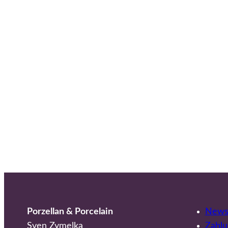
Porzellan & Porcelain
Newsl
Sven Zymelka
Zahlu