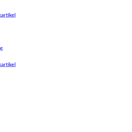
artikel
le
artikel