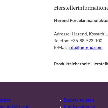
Herstellerinformation
Herend Porcelánmanufaktúr
Adresse: Herend, Kossuth L
Telefon: +36-88-523-100
E-Mail:
info@herend.com
Produktsicherheit: Herstel
etter
Expertenwissen
ng und Versand
Kundenstimmen