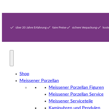
über 20 Jahre Erfahrung
faire Preise
sichere Verpackung
kost
Shop
Meissener Porzellan
Meissener Porzellan Figuren
Meissener Porzellan Service
Meissener Serviceteile
Kaminuhren und Pendulen