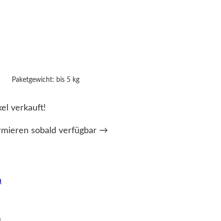
Paketgewicht: bis 5 kg
kel verkauft!
rmieren sobald verfügbar →
n
g