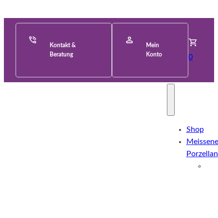
Kontakt &
Mein
Beratung
Konto
0
Shop
Meissene
Porzellan