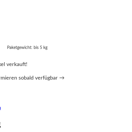
Paketgewicht: bis 5 kg
kel verkauft!
rmieren sobald verfügbar →
n
g