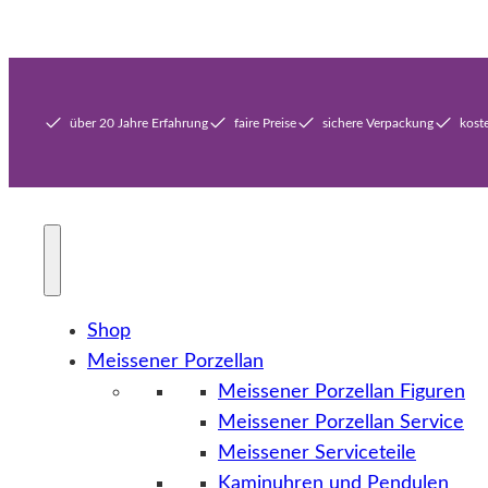
über 20 Jahre Erfahrung
faire Preise
sichere Verpackung
kost
Shop
Meissener Porzellan
Meissener Porzellan Figuren
Meissener Porzellan Service
Meissener Serviceteile
Kaminuhren und Pendulen