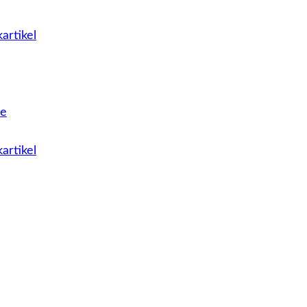
artikel
le
artikel