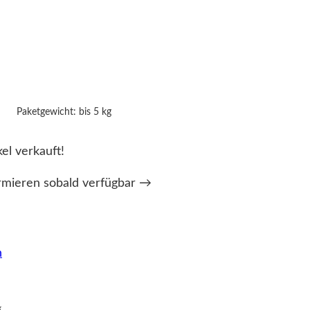
Paketgewicht: bis 5 kg
kel verkauft!
rmieren sobald verfügbar →
n
g