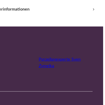
lerinformationen
Porzellanexperte Sven
Zymelka