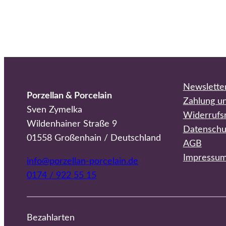
Newslette
Porzellan & Porcelain
Zahlung u
Sven Zymelka
Widerrufs
Wildenhainer Straße 9
Datenschu
01558 Großenhain / Deutschland
AGB
Impressu
info@porzellan-porcelain.de
0174 / 922 55 15
Bezahlarten