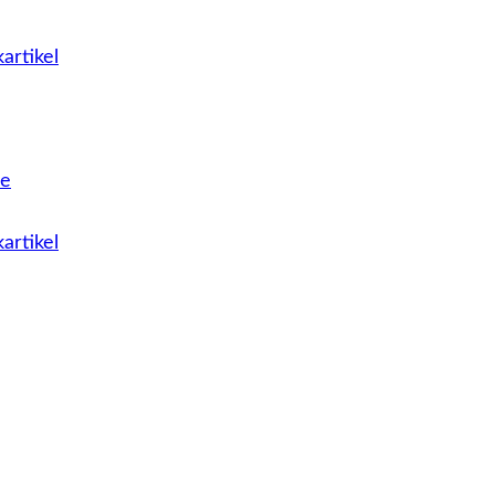
artikel
le
artikel