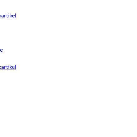
artikel
le
artikel