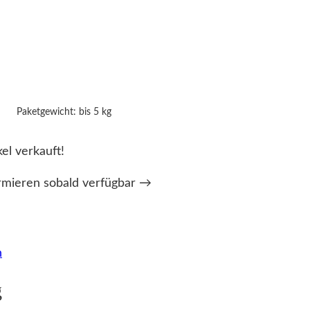
Paketgewicht: bis 5 kg
kel verkauft!
rmieren sobald verfügbar →
n
g