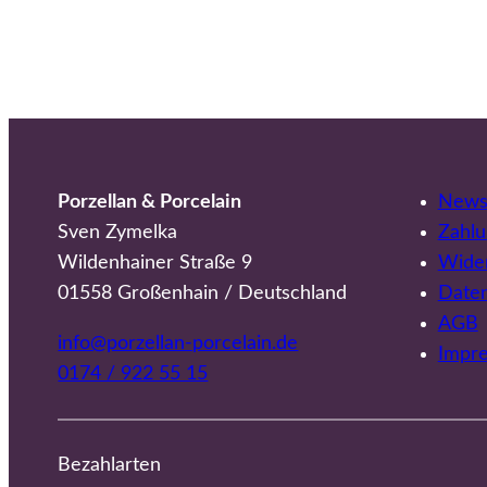
Porzellan & Porcelain
Newsl
Sven Zymelka
Zahlu
Wildenhainer Straße 9
Wider
01558 Großenhain / Deutschland
Date
AGB
info@porzellan-porcelain.de
Impr
0174 / 922 55 15
Bezahlarten