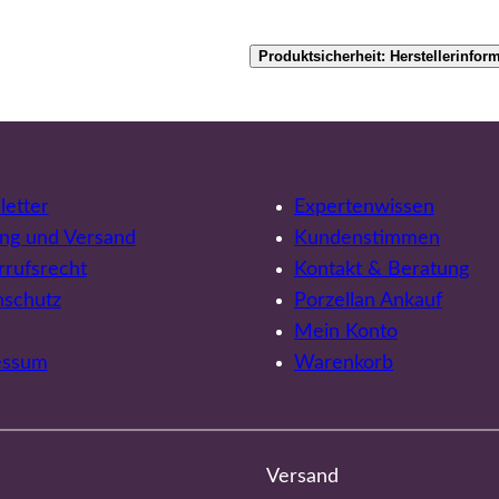
Produktsicherheit: Herstellerinfor
etter
Expertenwissen
ng und Versand
Kundenstimmen
rufsrecht
Kontakt & Beratung
nschutz
Porzellan Ankauf
Mein Konto
essum
Warenkorb
Versand