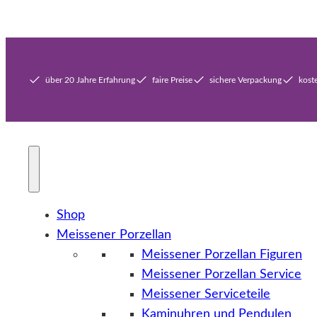
über 20 Jahre Erfahrung
faire Preise
sichere Verpackung
kost
Shop
Meissener Porzellan
Meissener Porzellan Figuren
Meissener Porzellan Service
Meissener Serviceteile
Kaminuhren und Pendulen