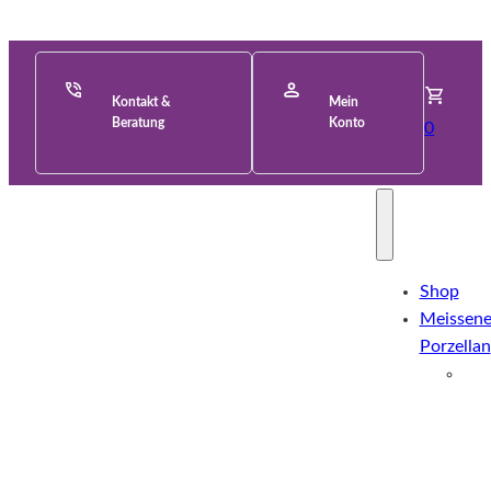
Kontakt &
Mein
Beratung
Konto
0
Shop
Meissene
Porzellan