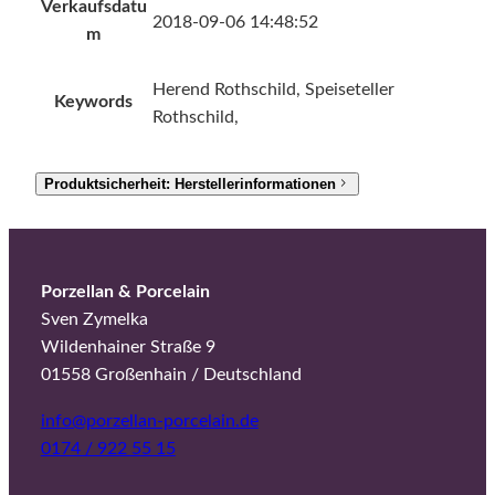
Verkaufsdatu
2018-09-06 14:48:52
m
Herend Rothschild, Speiseteller
Keywords
Rothschild,
Produktsicherheit: Herstellerinformationen
Porzellan & Porcelain
Sven Zymelka
Wildenhainer Straße 9
01558 Großenhain / Deutschland
info@porzellan-porcelain.de
0174 / 922 55 15