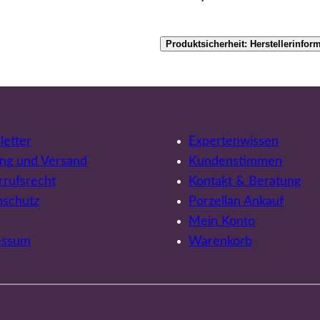
Produktsicherheit: Herstellerinfor
etter
Expertenwissen
ng und Versand
Kundenstimmen
rufsrecht
Kontakt & Beratung
nschutz
Porzellan Ankauf
Mein Konto
essum
Warenkorb