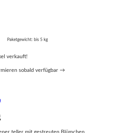
Paketgewicht: bis 5 kg
kel verkauft!
rmieren sobald verfügbar →
n
g
er teller mit gestreuten Blümchen.