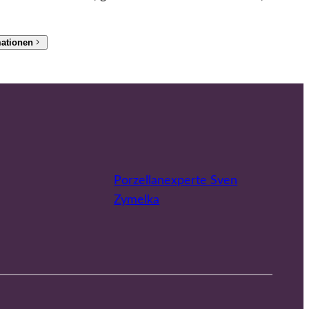
mationen
Porzellanexperte Sven
Zymelka