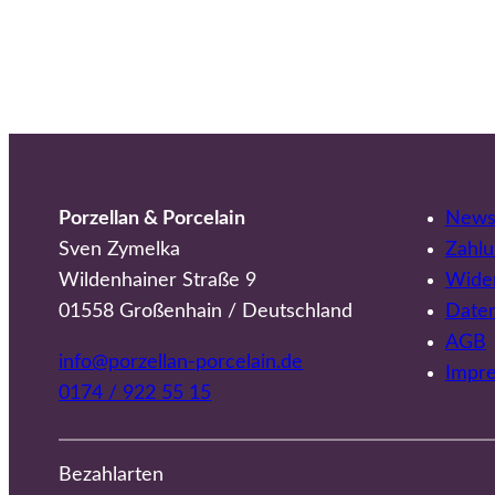
Porzellan & Porcelain
Newsl
Sven Zymelka
Zahlu
Wildenhainer Straße 9
Wider
01558 Großenhain / Deutschland
Date
AGB
info@porzellan-porcelain.de
Impr
0174 / 922 55 15
Bezahlarten