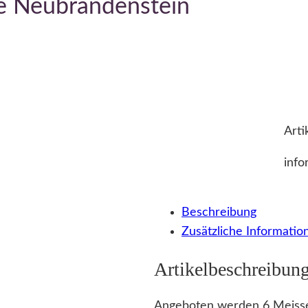
me Neubrandenstein
Arti
info
Beschreibung
Zusätzliche Informatio
Artikelbeschreibun
Angeboten werden 6 Meissen