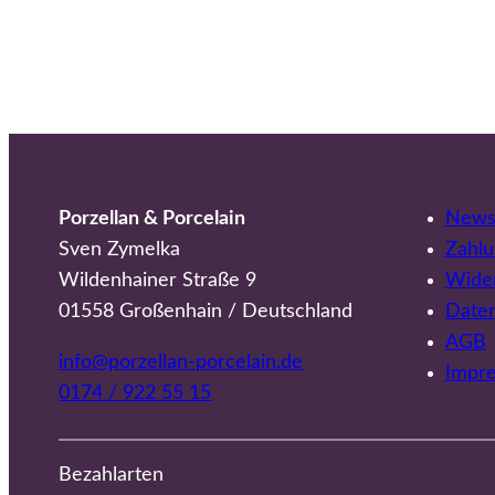
Porzellan & Porcelain
Newsl
Sven Zymelka
Zahlu
Wildenhainer Straße 9
Wider
01558 Großenhain / Deutschland
Date
AGB
info@porzellan-porcelain.de
Impr
0174 / 922 55 15
Bezahlarten