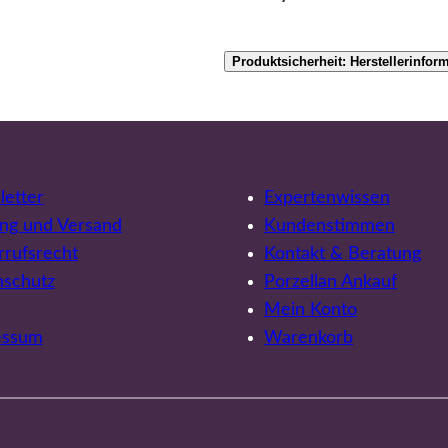
Produktsicherheit: Herstellerinfor
etter
Expertenwissen
ng und Versand
Kundenstimmen
rufsrecht
Kontakt & Beratung
nschutz
Porzellan Ankauf
Mein Konto
essum
Warenkorb