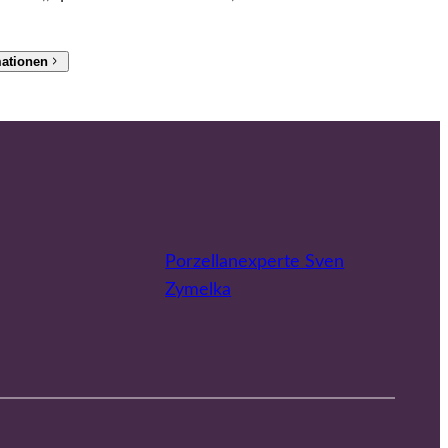
mationen
Porzellanexperte Sven
Zymelka