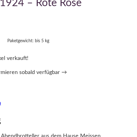
m 1924 – Rote Rose
Paketgewicht: bis 5 kg
kel verkauft!
rmieren sobald verfügbar →
n
g
 Abendbrotteller aus dem Hause Meissen.