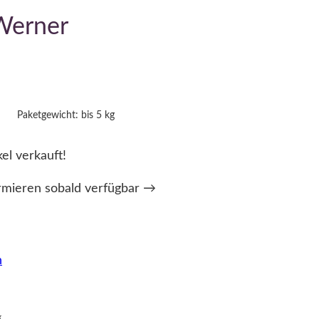
 Werner
Paketgewicht: bis 5 kg
kel verkauft!
rmieren sobald verfügbar →
n
g