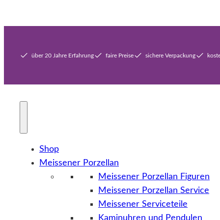
über 20 Jahre Erfahrung
faire Preise
sichere Verpackung
kost
Shop
Meissener Porzellan
Meissener Porzellan Figuren
Meissener Porzellan Service
Meissener Serviceteile
Kaminuhren und Pendulen