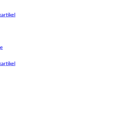
artikel
le
artikel