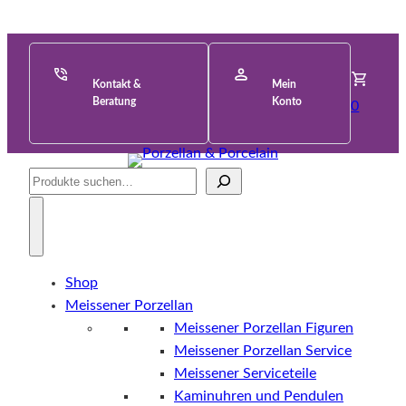
Kontakt &
Mein
Beratung
Konto
0
Suche
Shop
Meissener Porzellan
Meissener Porzellan Figuren
Meissener Porzellan Service
Meissener Serviceteile
Kaminuhren und Pendulen