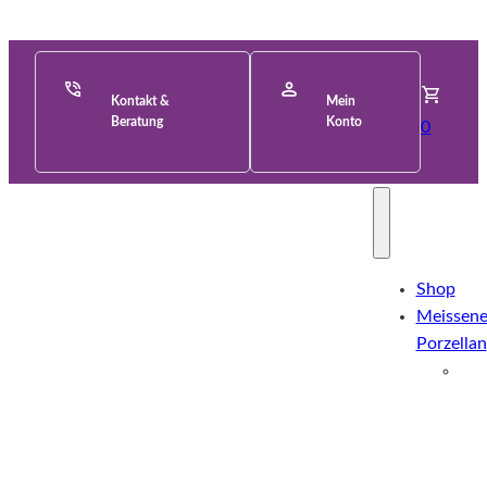
Kontakt &
Mein
Beratung
Konto
0
Shop
Meissene
Porzellan