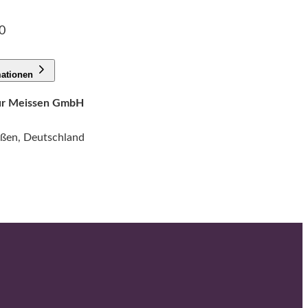
0
mationen
tur Meissen GmbH
ißen, Deutschland