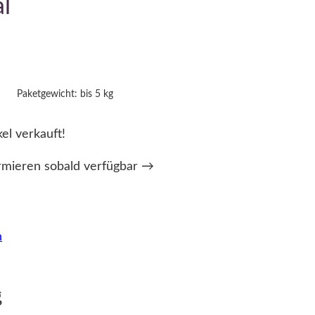
l
Paketgewicht: bis 5 kg
kel verkauft!
rmieren sobald verfügbar →
n
g