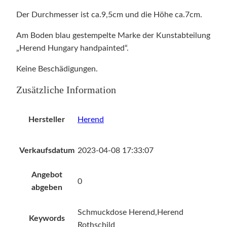
c
Der Durchmesser ist ca.9,5cm und die Höhe ca.7cm.
k
d
Am Boden blau gestempelte Marke der Kunstabteilung
o
„Herend Hungary handpainted“.
s
Keine Beschädigungen.
e
H
Zusätzliche Information
e
r
Hersteller
Herend
e
n
d
Verkaufsdatum
2023-04-08 17:33:07
i
m
Angebot
0
D
abgeben
e
Schmuckdose Herend,Herend
k
Keywords
Rothschild
o