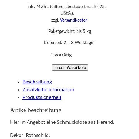
inkl. MwSt. (differenzbesteuert nach §25a
UStG.).
zzgl.
Versandkosten
Paketgewicht: bis 5 kg
Lieferzeit:
2 – 3 Werktage*
1 vorrätig
D
In den Warenkorb
o
Beschreibung
s
Zusätzliche Information
e
Produktsicherheit
/
S
Artikelbeschreibung
c
h
Hier im Angebot eine Schmuckdose aus Herend.
m
Dekor: Rothschild.
u