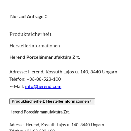
r
R
Nur auf Anfrage
0
o
t
Produktsicherheit
h
s
Herstellerinformationen
c
Herend Porcelánmanufaktúra Zrt.
h
i
Adresse: Herend, Kossuth Lajos u. 140, 8440 Ungarn
l
Telefon: +36-88-523-100
d
E-Mail:
info@herend.com
M
e
n
Produktsicherheit: Herstellerinformationen
g
Herend Porcelánmanufaktúra Zrt.
e
Adresse: Herend, Kossuth Lajos u. 140, 8440 Ungarn