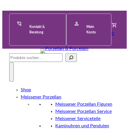
Kontakt &
Mein
Beratung
Konto
0
Suche
Shop
Meissener Porzellan
Meissener Porzellan Figuren
Meissener Porzellan Service
Meissener Serviceteile
Kaminuhren und Pendulen