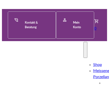
Kontakt &
Mein
Beratung
Konto
0
Shop
Meissene
Porzellan