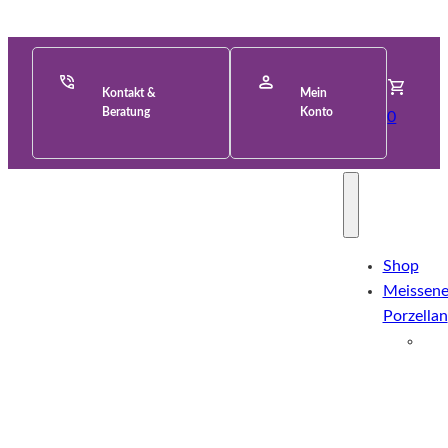
Kontakt &
Mein
Beratung
Konto
0
Shop
Meissene
Porzellan