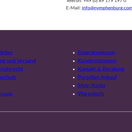
Telefon: +49 (0) 89 179 197 0
E-Mail:
info@nymphenburg.co
etter
Expertenwissen
ng und Versand
Kundenstimmen
rufsrecht
Kontakt & Beratung
nschutz
Porzellan Ankauf
Mein Konto
essum
Warenkorb