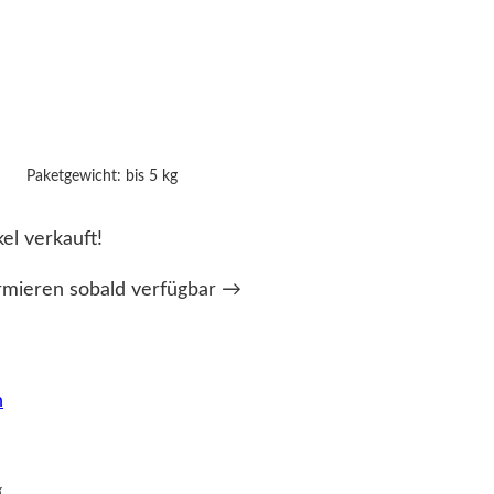
Paketgewicht: bis 5 kg
kel verkauft!
rmieren sobald verfügbar →
n
g