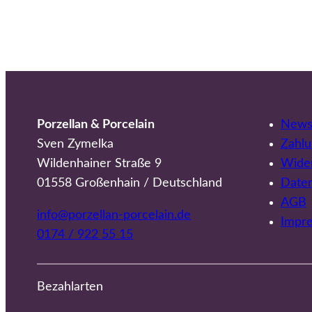
Porzellan & Porcelain
Newsl
Sven Zymelka
Zahlu
Wildenhainer Straße 9
Wider
01558 Großenhain / Deutschland
Date
AGB
info@porzellan-porcelain.de
Impr
0174 / 922 55 15
Bezahlarten