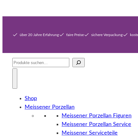
über 20 Jahre Erfahrung
faire Preise
sichere Verpackung
kost
Suche
Shop
Meissener Porzellan
Meissener Porzellan Figuren
Meissener Porzellan Service
Meissener Serviceteile