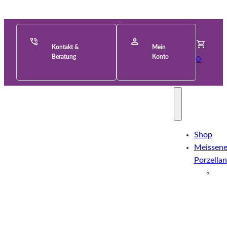
Kontakt &
Mein
Beratung
Konto
0
Shop
Meissene
Porzellan