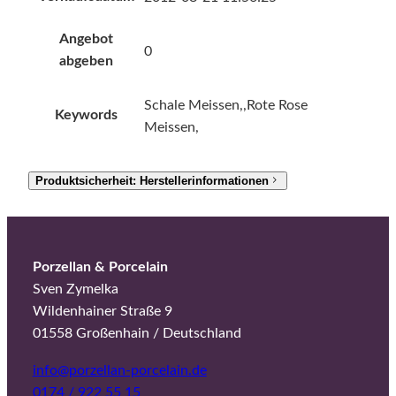
Angebot
0
abgeben
Schale Meissen,,Rote Rose
Keywords
Meissen,
Produktsicherheit: Herstellerinformationen
Porzellan & Porcelain
Sven Zymelka
Wildenhainer Straße 9
01558 Großenhain / Deutschland
info@porzellan-porcelain.de
0174 / 922 55 15