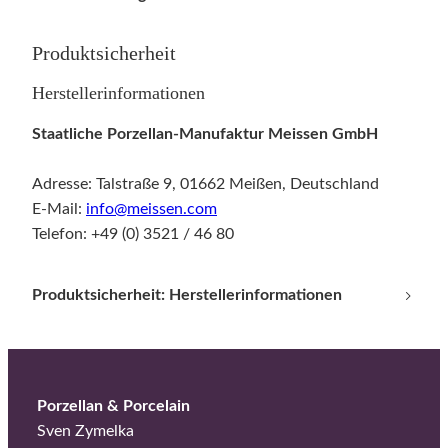
t
r
Produktsicherheit
a
Herstellerinformationen
n
g
Staatliche Porzellan-Manufaktur Meissen GmbH
M
e
Adresse: Talstraße 9, 01662 Meißen, Deutschland
n
E-Mail:
info@meissen.com
g
Telefon: +49 (0) 3521 / 46 80
e
Produktsicherheit: Herstellerinformationen
Porzellan & Porcelain
Sven Zymelka