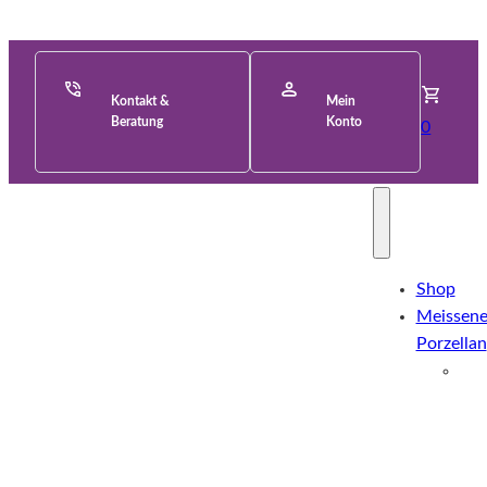
Kontakt &
Mein
Beratung
Konto
0
Shop
Meissene
Porzellan