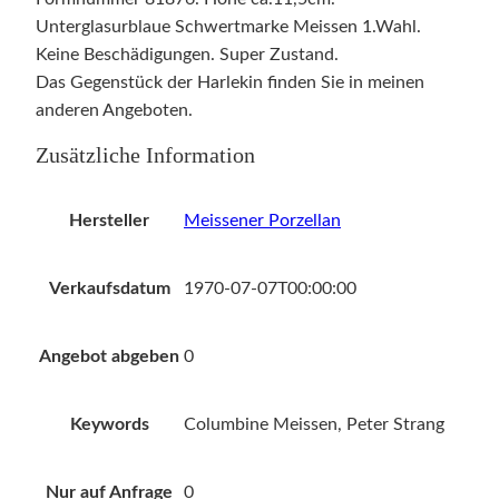
i
Unterglasurblaue Schwertmarke Meissen 1.Wahl.
n
Keine Beschädigungen. Super Zustand.
e
Das Gegenstück der Harlekin finden Sie in meinen
1
anderen Angeboten.
.
Zusätzliche Information
W
a
h
Hersteller
Meissener Porzellan
l
v
Verkaufsdatum
1970-07-07T00:00:00
o
n
Angebot abgeben
0
P
e
t
Keywords
Columbine Meissen, Peter Strang
e
r
Nur auf Anfrage
0
S