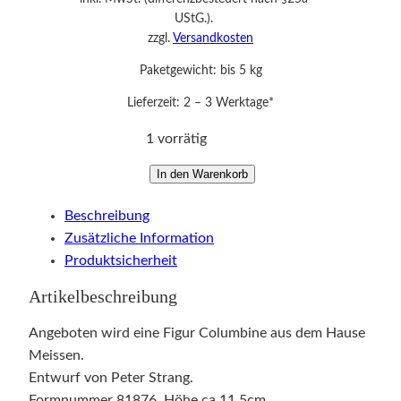
UStG.).
zzgl.
Versandkosten
Paketgewicht: bis 5 kg
Lieferzeit:
2 – 3 Werktage*
1 vorrätig
F
In den Warenkorb
i
Beschreibung
g
Zusätzliche Information
u
Produktsicherheit
r
C
Artikelbeschreibung
o
l
Angeboten wird eine Figur Columbine aus dem Hause
u
Meissen.
m
Entwurf von Peter Strang.
b
Formnummer 81876. Höhe ca.11,5cm.