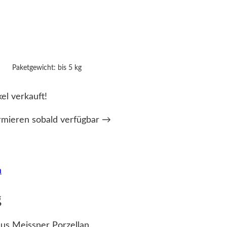
Paketgewicht: bis 5 kg
kel verkauft!
rmieren sobald verfügbar →
n
g
us Meissner Porzellan.