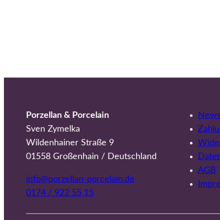
Porzellan & Porcelain
Newsl
Sven Zymelka
Zahlu
Wildenhainer Straße 9
Wider
01558 Großenhain / Deutschland
Date
AGB
info@porzellan-porcelain.de
Impr
0174 / 922 55 15