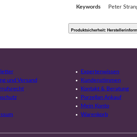
Peter Stran
Keywords
Produktsicherheit: Herstellerinfor
etter
Expertenwissen
ng und Versand
Kundenstimmen
rufsrecht
Kontakt & Beratung
nschutz
Porzellan Ankauf
Mein Konto
essum
Warenkorb