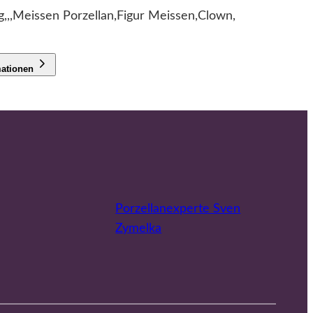
g,,,Meissen Porzellan,Figur Meissen,Clown,
mationen
Porzellanexperte Sven
Zymelka