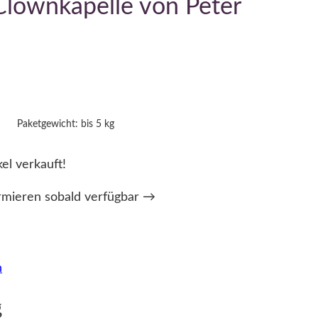
Clownkapelle von Peter
Paketgewicht: bis 5 kg
kel verkauft!
rmieren sobald verfügbar →
n
g