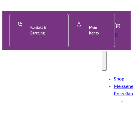
Kontakt &
Mein
Beratung
Konto
0
Shop
Meissene
Porzellan