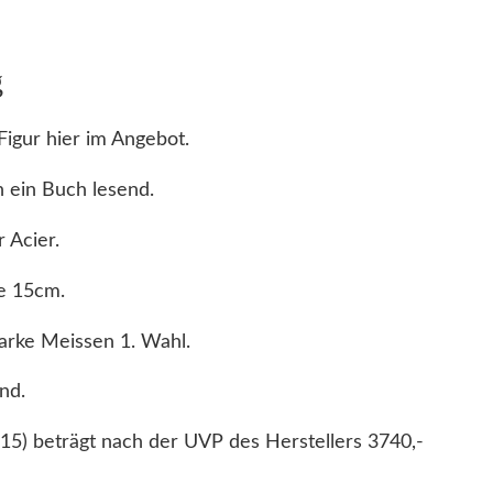
M
e
g
i
s
igur hier im Angebot.
s
e
 ein Buch lesend.
n
 Acier.
1
.
e 15cm.
W
a
arke Meissen 1. Wahl.
h
nd.
l
M
15) beträgt nach der UVP des Herstellers 3740,-
ä
d