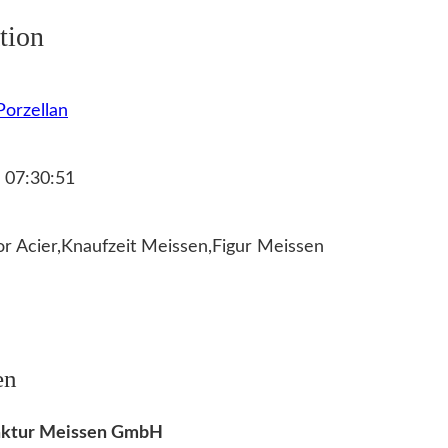
c
tion
h
e
n
orzellan
e
i
 07:30:51
n
B
or Acier,Knaufzeit Meissen,Figur Meissen
u
c
h
l
e
en
s
e
faktur Meissen GmbH
n