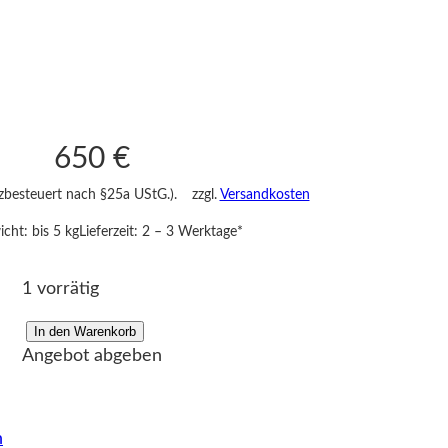
650
€
nzbesteuert nach §25a UStG.).
zzgl.
Versandkosten
cht: bis 5 kg
Lieferzeit:
2 – 3 Werktage*
1 vorrätig
In den Warenkorb
F
Angebot abgeben
i
g
u
n
r