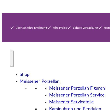
über 20 Jahre Erfahrung
faire Preise
sichere Verpackung
kost
Shop
Meissener Porzellan
Meissener Porzellan Figuren
Meissener Porzellan Service
Meissener Serviceteile
Kaminuhren und Pendulen