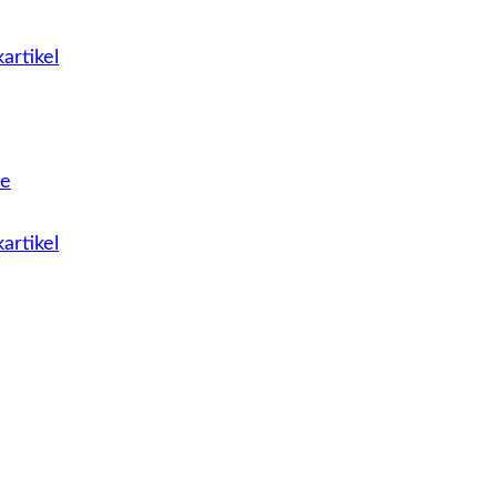
artikel
le
artikel