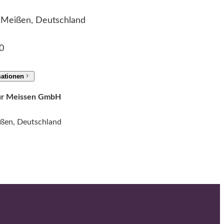
d
2 Meißen, Deutschland
M
e
0
n
g
mationen
e
tur Meissen GmbH
ißen, Deutschland