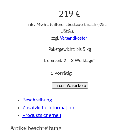
219
€
inkl. MwSt. (differenzbesteuert nach §25a
UStG.).
zzgl.
Versandkosten
Paketgewicht: bis 5 kg
Lieferzeit:
2 – 3 Werktage*
1 vorrätig
F
In den Warenkorb
i
Beschreibung
g
Zusätzliche Information
u
Produktsicherheit
r
M
Artikelbeschreibung
e