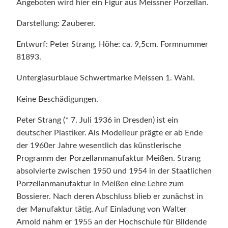
i
Angeboten wird hier ein Figur aus Meissner Porzellan.
s
Darstellung: Zauberer.
s
e
Entwurf: Peter Strang. Höhe: ca. 9,5cm. Formnummer
n
81893.
1
.
Unterglasurblaue Schwertmarke Meissen 1. Wahl.
W
Keine Beschädigungen.
a
h
Peter Strang (* 7. Juli 1936 in Dresden) ist ein
l
deutscher Plastiker. Als Modelleur prägte er ab Ende
Z
der 1960er Jahre wesentlich das künstlerische
a
Programm der Porzellanmanufaktur Meißen. Strang
u
absolvierte zwischen 1950 und 1954 in der Staatlichen
b
Porzellanmanufaktur in Meißen eine Lehre zum
e
Bossierer. Nach deren Abschluss blieb er zunächst in
r
der Manufaktur tätig. Auf Einladung von Walter
e
Arnold nahm er 1955 an der Hochschule für Bildende