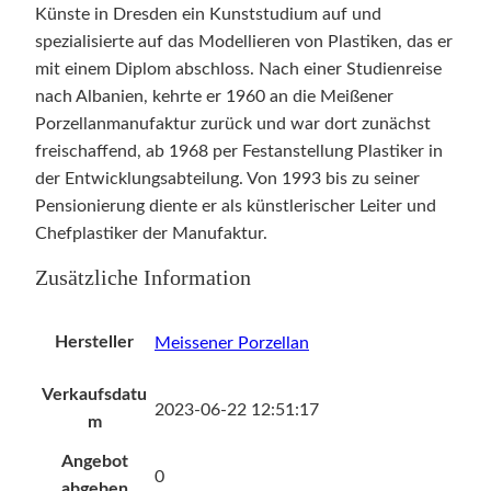
r
Künste in Dresden ein Kunststudium auf und
v
spezialisierte auf das Modellieren von Plastiken, das er
o
mit einem Diplom abschloss. Nach einer Studienreise
n
nach Albanien, kehrte er 1960 an die Meißener
P
Porzellanmanufaktur zurück und war dort zunächst
e
freischaffend, ab 1968 per Festanstellung Plastiker in
t
der Entwicklungsabteilung. Von 1993 bis zu seiner
e
Pensionierung diente er als künstlerischer Leiter und
r
Chefplastiker der Manufaktur.
S
Zusätzliche Information
t
r
a
Hersteller
Meissener Porzellan
n
g
Verkaufsdatu
2023-06-22 12:51:17
M
m
e
Angebot
n
0
abgeben