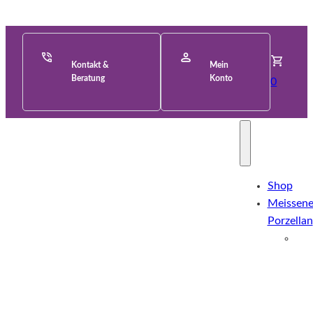
Kontakt &
Mein
Beratung
Konto
0
Shop
Meissene
Porzellan