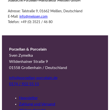
Staatliche Porzellan-Manufaktur Meissen GmbH
Adresse: Talstraße 9, 01662 Meißen, Deutschland
E-Mail:
info@meissen.com
Telefon: +49 (0) 3521 / 46 80
Porzellan & Porcelain
Sven Zymelka
Wildenhainer Straße 9
01558 Großenhain / Deutschland
info@porzellan-porcelain.de
0174 / 922 55 15
Newsletter
Zahlung und Versand