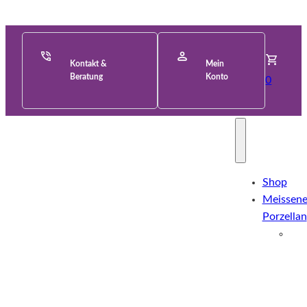
Kontakt &
Mein
Beratung
Konto
0
Shop
Meissene
Porzellan