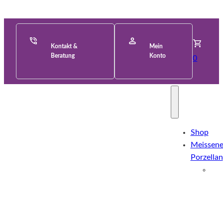
Kontakt &
Mein
Beratung
Konto
0
Shop
Meissene
Porzellan