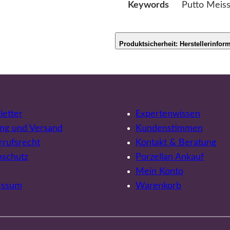
Putto Meiss
Keywords
Produktsicherheit: Herstellerinfor
etter
Expertenwissen
ng und Versand
Kundenstimmen
rufsrecht
Kontakt & Beratung
nschutz
Porzellan Ankauf
Mein Konto
essum
Warenkorb