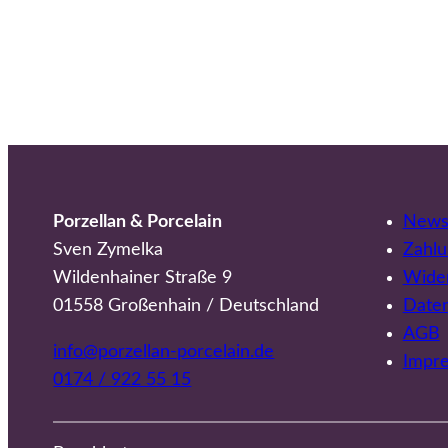
Porzellan & Porcelain
Newsl
Sven Zymelka
Zahlu
Wildenhainer Straße 9
Wider
01558 Großenhain / Deutschland
Date
AGB
info@porzellan-porcelain.de
Impr
0174 / 922 55 15