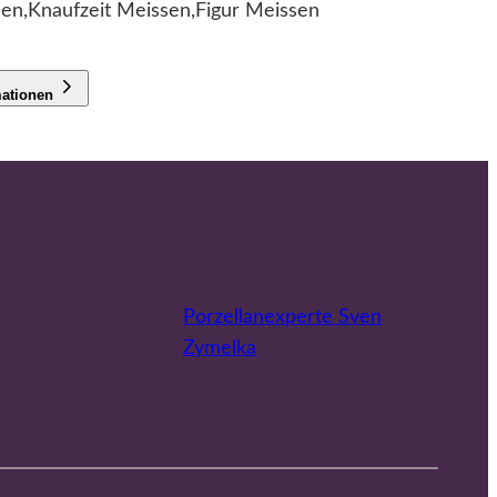
en,Knaufzeit Meissen,Figur Meissen
mationen
Porzellanexperte Sven
Zymelka