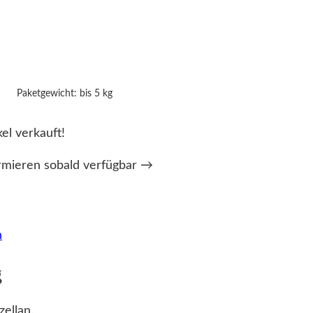
Paketgewicht: bis 5 kg
kel verkauft!
rmieren sobald verfügbar →
n
g
ellan.