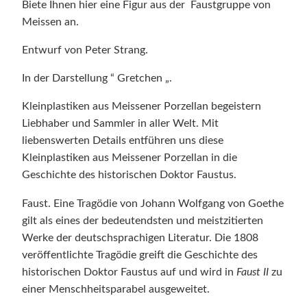
i
Biete Ihnen hier eine Figur aus der Faustgruppe von
s
Meissen an.
s
Entwurf von Peter Strang.
e
n
In der Darstellung “ Gretchen „.
v
o
Kleinplastiken aus Meissener Porzellan begeistern
n
Liebhaber und Sammler in aller Welt. Mit
P
liebenswerten Details entführen uns diese
e
Kleinplastiken aus Meissener Porzellan in die
t
Geschichte des historischen Doktor Faustus.
e
Faust. Eine Tragödie von Johann Wolfgang von Goethe
r
gilt als eines der bedeutendsten und meistzitierten
S
Werke der deutschsprachigen Literatur. Die 1808
t
veröffentlichte Tragödie greift die Geschichte des
r
historischen Doktor Faustus auf und wird in
Faust II
zu
a
einer Menschheitsparabel ausgeweitet.
n