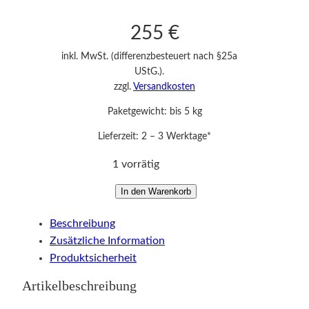
255
€
inkl. MwSt. (differenzbesteuert nach §25a
UStG.).
zzgl.
Versandkosten
Paketgewicht: bis 5 kg
Lieferzeit:
2 – 3 Werktage*
1 vorrätig
F
In den Warenkorb
i
Beschreibung
g
Zusätzliche Information
u
Produktsicherheit
r
M
Artikelbeschreibung
e