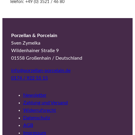
Telefon: +49 (0) 3521 / 46 80
u
p
p
e
"
Porzellan & Porcelain
M
Sven Zymelka
e
Wildenhainer Straße 9
n
01558 Großenhain / Deutschland
g
info@porzellan-porcelain.de
e
0174 / 922 55 15
Newsletter
Zahlung und Versand
Widerrufsrecht
Datenschutz
AGB
Impressum