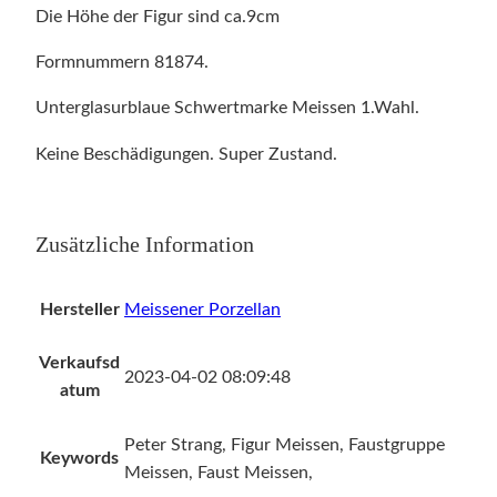
g
Die Höhe der Figur sind ca.9cm
M
Formnummern 81874.
e
i
Unterglasurblaue Schwertmarke Meissen 1.Wahl.
s
s
Keine Beschädigungen. Super Zustand.
e
n
1
Zusätzliche Information
.
W
Hersteller
Meissener Porzellan
a
h
Verkaufsd
l
2023-04-02 08:09:48
atum
"
G
Peter Strang, Figur Meissen, Faustgruppe
r
Keywords
Meissen, Faust Meissen,
e