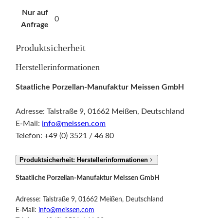
t
Nur auf
c
0
Anfrage
h
e
Produktsicherheit
n
a
Herstellerinformationen
u
Staatliche Porzellan-Manufaktur Meissen GmbH
s
d
Adresse: Talstraße 9, 01662 Meißen, Deutschland
e
E-Mail:
info@meissen.com
r
Telefon: +49 (0) 3521 / 46 80
F
a
Produktsicherheit: Herstellerinformationen
u
s
Staatliche Porzellan-Manufaktur Meissen GmbH
t
g
Adresse: Talstraße 9, 01662 Meißen, Deutschland
E-Mail:
info@meissen.com
r