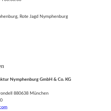
phenburg, Rote Jagd Nymphenburg
en
ufaktur Nymphenburg GmbH & Co. KG
ßrondell 880638 München
 0
.com