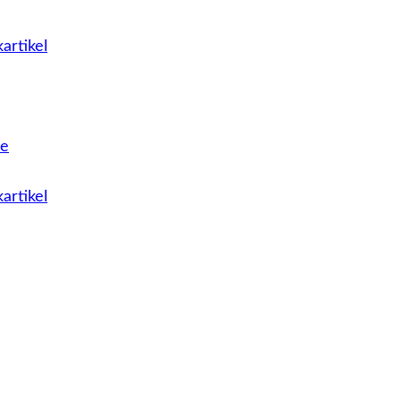
artikel
le
artikel