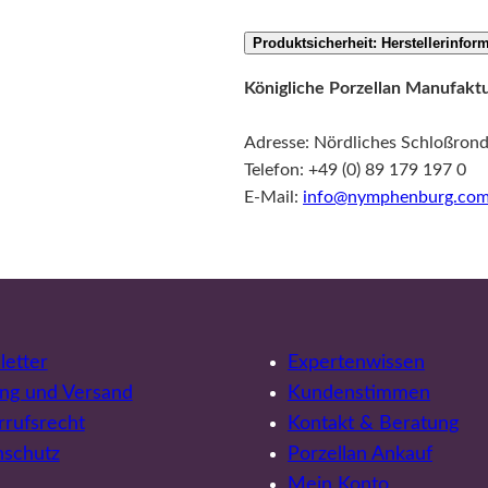
Produktsicherheit: Herstellerinfor
Königliche Porzellan Manufa
Adresse: Nördliches Schloßron
Telefon: +49 (0) 89 179 197 0
E-Mail:
info@nymphenburg.co
etter
Expertenwissen
ng und Versand
Kundenstimmen
rufsrecht
Kontakt & Beratung
nschutz
Porzellan Ankauf
Mein Konto