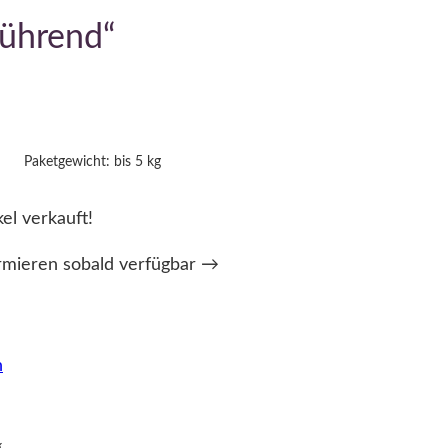
führend“
Paketgewicht: bis 5 kg
kel verkauft!
rmieren sobald verfügbar →
n
g