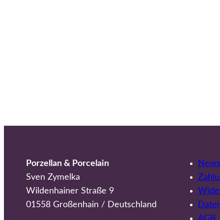
Porzellan & Porcelain
Newsl
Sven Zymelka
Zahlu
Wildenhainer Straße 9
Wider
01558 Großenhain / Deutschland
Date
AGB