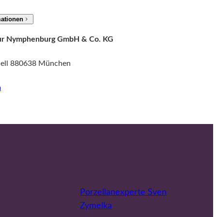
mationen
ktur Nymphenburg GmbH & Co. KG
dell 880638 München
m
Porzellanexperte Sven
Zymelka