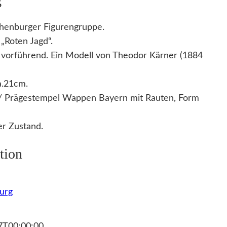
henburger Figurengruppe.
 „Roten Jagd“.
d vorführend. Ein Modell von Theodor Kärner (1884
a.21cm.
 / Prägestempel Wappen Bayern mit Rauten, Form
r Zustand.
tion
urg
7T00:00:00