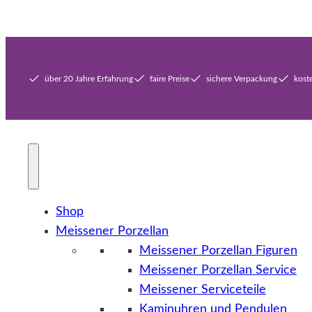
über 20 Jahre Erfahrung
faire Preise
sichere Verpackung
kost
Shop
Meissener Porzellan
Meissener Porzellan Figuren
Meissener Porzellan Service
Meissener Serviceteile
Kaminuhren und Pendulen