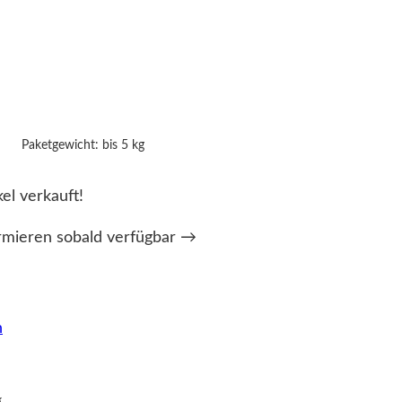
Paketgewicht: bis 5 kg
kel verkauft!
rmieren sobald verfügbar →
n
g