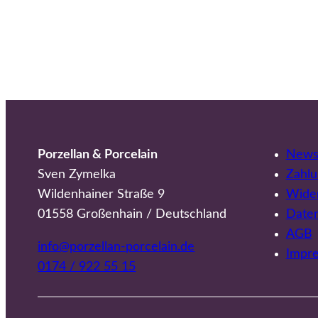
Porzellan & Porcelain
Newsl
Sven Zymelka
Zahlu
Wildenhainer Straße 9
Wider
01558 Großenhain / Deutschland
Date
AGB
info@porzellan-porcelain.de
Impr
0174 / 922 55 15