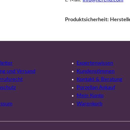
Produktsicherheit: Herstel
etter
Expertenwissen
ng und Versand
Kundenstimmen
rufsrecht
Kontakt & Beratung
nschutz
Porzellan Ankauf
Mein Konto
essum
Warenkorb