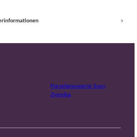
lerinformationen
Porzellanexperte Sven
Zymelka