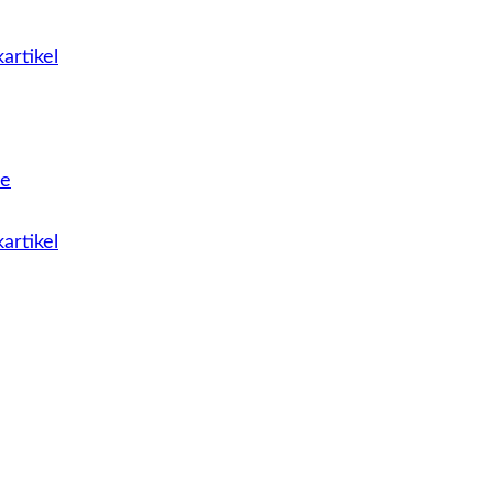
artikel
le
artikel