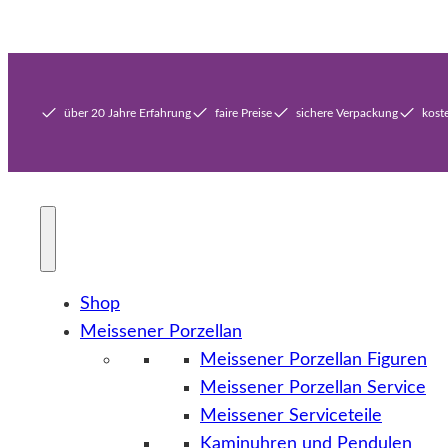
über 20 Jahre Erfahrung
faire Preise
sichere Verpackung
kost
Shop
Meissener Porzellan
Meissener Porzellan Figuren
Meissener Porzellan Service
Meissener Serviceteile
Kaminuhren und Pendulen