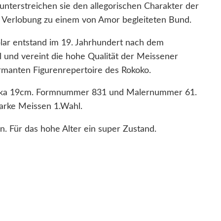
nterstreichen sie den allegorischen Charakter der
.
 Verlobung zu einem von Amor begleiteten Bund.
W
a
ar entstand im 19. Jahrhundert nach dem
h
und vereint die hohe Qualität der Meissener
l
rmanten Figurenrepertoire des Rokoko.
K
irka 19cm. Formnummer 831 und Malernummer 61.
n
arke Meissen 1.Wahl.
a
u
n. Für das hohe Alter ein super Zustand.
f
z
e
i
t
u
m