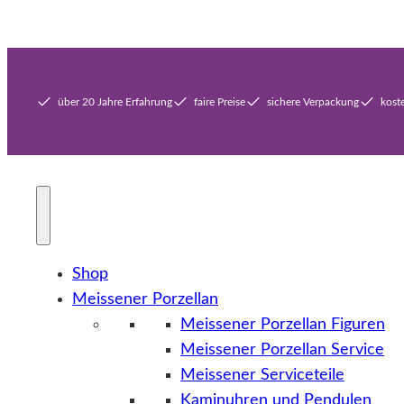
über 20 Jahre Erfahrung
faire Preise
sichere Verpackung
kost
Shop
Meissener Porzellan
Meissener Porzellan Figuren
Meissener Porzellan Service
Meissener Serviceteile
Kaminuhren und Pendulen