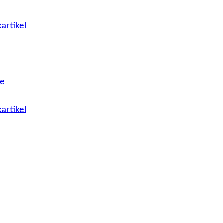
artikel
le
artikel