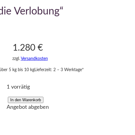
die Verlobung“
1.280
€
zzgl.
Versandkosten
über 5 kg bis 10 kg
Lieferzeit:
2 – 3 Werktage*
1 vorrätig
In den Warenkorb
F
Angebot abgeben
i
g
u
r