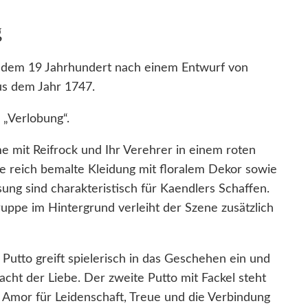
e
g
n
g
 dem 19 Jahrhundert nach einem Entwurf von
r
us dem Jahr 1747.
u
p
r „Verlobung“.
p
e mit Reifrock und Ihr Verehrer in einem roten
e
e reich bemalte Kleidung mit floralem Dekor sowie
M
ung sind charakteristisch für Kaendlers Schaffen.
e
uppe im Hintergrund verleiht der Szene zusätzlich
i
s
s
utto greift spielerisch in das Geschehen ein und
e
acht der Liebe. Der zweite Putto mit Fackel steht
n
es Amor für Leidenschaft, Treue und die Verbindung
1