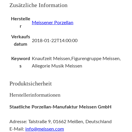
r
Zusätzliche Information
u
p
Herstelle
Meissener Porzellan
p
r
e
Verkaufs
1
2018-01-22T14:00:00
datum
.
W
Keyword
Knaufzeit Meissen,Figurengruppe Meissen,
a
s
Allegorie Musik Meissen
h
l
u
Produktsicherheit
m
Herstellerinformationen
1
9
Staatliche Porzellan-Manufaktur Meissen GmbH
0
0
Adresse: Talstraße 9, 01662 Meißen, Deutschland
J
E-Mail:
info@meissen.com