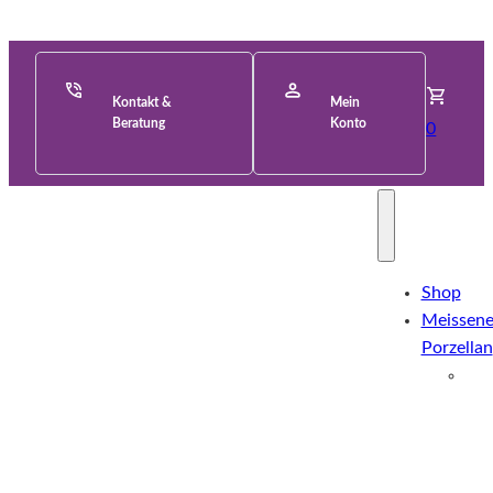
Kontakt &
Mein
Beratung
Konto
0
Shop
Meissene
Porzellan