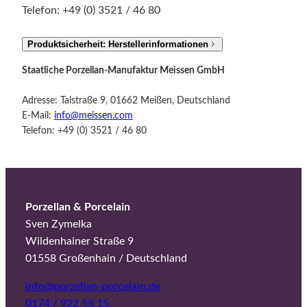
h
Telefon: +49 (0) 3521 / 46 80
d
.
Produktsicherheit: Herstellerinformationen
M
Staatliche Porzellan-Manufaktur Meissen GmbH
e
n
Adresse: Talstraße 9, 01662 Meißen, Deutschland
g
E-Mail:
info@meissen.com
e
Telefon: +49 (0) 3521 / 46 80
Porzellan & Porcelain
Sven Zymelka
Wildenhainer Straße 9
01558 Großenhain / Deutschland
info@porzellan-porcelain.de
0174 / 922 55 15