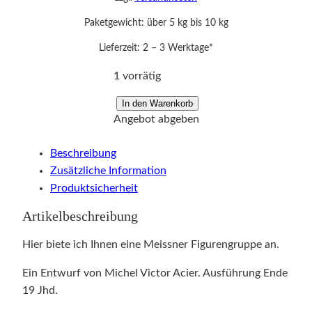
Paketgewicht: über 5 kg bis 10 kg
Lieferzeit:
2 – 3 Werktage*
1 vorrätig
l
In den Warenkorb
Angebot abgeben
i
e
Beschreibung
b
Zusätzliche Information
l
Produktsicherheit
i
c
Artikelbeschreibung
h
e
Hier biete ich Ihnen eine Meissner Figurengruppe an.
M
Ein Entwurf von Michel Victor Acier. Ausführung Ende
e
19 Jhd.
i