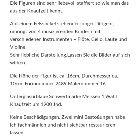
s
Die Figuren sind sehr liebevoll staffiert so wie man das
s
aus der Knaufzeit kennt.
e
n
Auf einem Felssockel stehender junger Dirigent,
K
umringt von 4 musizierenden Kindern mit
i
verschiedenen Instrumenten – Flöte, Cello, Laute und
n
Violine.
d
Sehr liebliche Darstellung.Lassen Sie die Bilder auf sich
e
wirken.
r
Die Höhe der Figur ist ca. 16cm. Durchmesser ca.
f
10cm. Formnummer 2489 Malernummer 16.
i
g
Unterglasurblaue Schwertmarke Meissen 1.Wahl
u
Knaufzeit um 1900 Jhd.
r
Keine Beschädigungen. Zwei mini Bestoßungen habe
e
ich fachmännich und nicht sichtbar restaurieren
n
lassen.
g