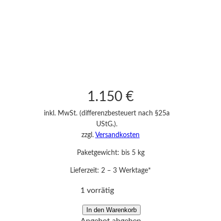
1.150
€
inkl. MwSt. (differenzbesteuert nach §25a
UStG.).
zzgl.
Versandkosten
Paketgewicht: bis 5 kg
Lieferzeit:
2 – 3 Werktage*
1 vorrätig
F
In den Warenkorb
Angebot abgeben