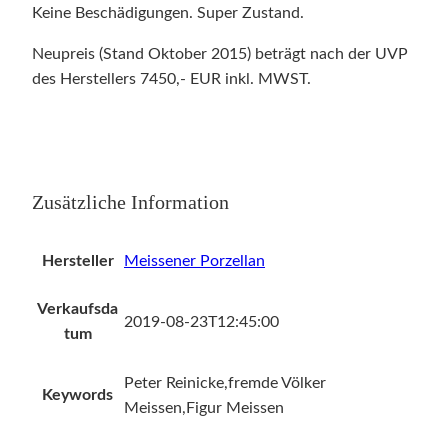
n
Keine Beschädigungen. Super Zustand.
1
Neupreis (Stand Oktober 2015) beträgt nach der UVP
.
des Herstellers 7450,- EUR inkl. MWST.
W
a
h
l
"
Zusätzliche Information
J
a
p
Hersteller
Meissener Porzellan
a
n
Verkaufsda
2019-08-23T12:45:00
e
tum
r
i
Peter Reinicke,fremde Völker
Keywords
n
Meissen,Figur Meissen
L