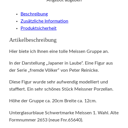
i
g
Beschreibung
u
Zusätzliche Information
r
Produktsicherheit
e
n
Artikelbeschreibung
g
r
Hier biete ich Ihnen eine tolle Meissen Gruppe an.
u
In der Darstellung „Japaner in Laube“. Eine Figur aus
p
der Serie „fremde Völker“ von Peter Reinicke.
p
e
Diese Figur wurde sehr aufwendig modelliert und
M
staffiert. Ein sehr schönes Stück Meissner Porzellan.
e
i
Höhe der Gruppe ca. 20cm Breite ca. 12cm.
s
Unterglasurblaue Schwertmarke Meissen 1. Wahl. Alte
s
Formnummer 2653 (neue Fnr.65640).
e