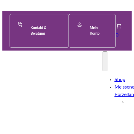
Kontakt &
Mein
Beratung
Konto
0
Shop
Meissene
Porzellan