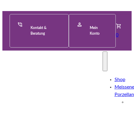
Kontakt &
Mein
Beratung
Konto
0
Shop
Meissene
Porzellan