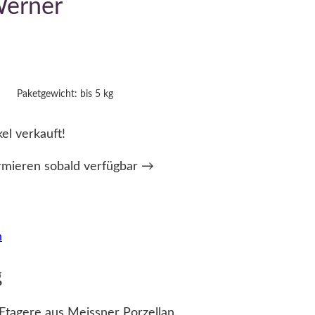
Werner
Paketgewicht: bis 5 kg
kel verkauft!
rmieren sobald verfügbar →
n
g
Etagere aus Meissner Porzellan.