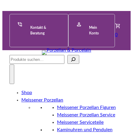
Kontakt &
Mein
Beratung
Konto
0
Suche
Shop
Meissener Porzellan
Meissener Porzellan Figuren
Meissener Porzellan Service
Meissener Serviceteile
Kaminuhren und Pendulen