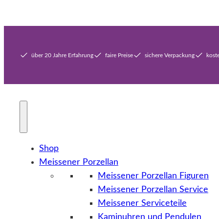
über 20 Jahre Erfahrung
faire Preise
sichere Verpackung
kost
Shop
Meissener Porzellan
Meissener Porzellan Figuren
Meissener Porzellan Service
Meissener Serviceteile
Kaminuhren und Pendulen