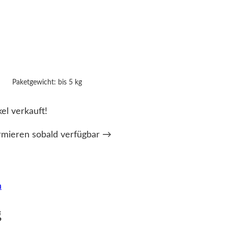
Paketgewicht: bis 5 kg
kel verkauft!
rmieren sobald verfügbar →
n
g