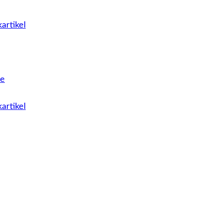
artikel
le
artikel