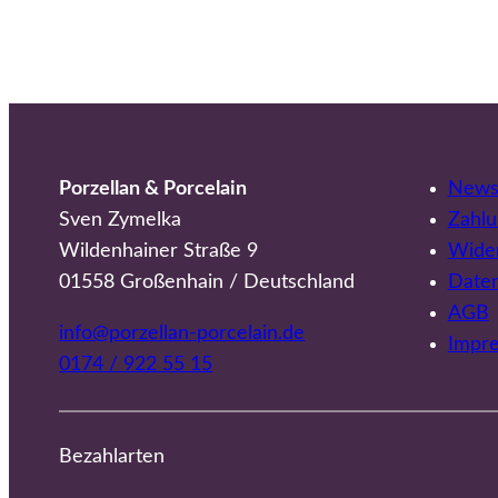
Porzellan & Porcelain
Newsl
Sven Zymelka
Zahlu
Wildenhainer Straße 9
Wider
01558 Großenhain / Deutschland
Date
AGB
info@porzellan-porcelain.de
Impr
0174 / 922 55 15
Bezahlarten