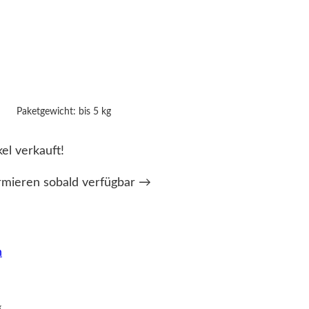
Paketgewicht: bis 5 kg
kel verkauft!
rmieren sobald verfügbar →
n
g