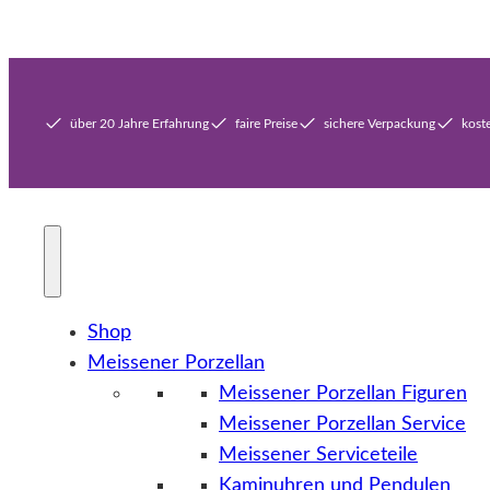
über 20 Jahre Erfahrung
faire Preise
sichere Verpackung
kost
Shop
Meissener Porzellan
Meissener Porzellan Figuren
Meissener Porzellan Service
Meissener Serviceteile
Kaminuhren und Pendulen