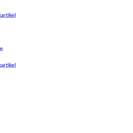
artikel
le
artikel