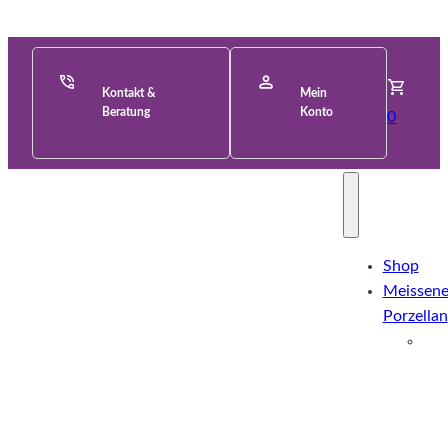
Kontakt &
Mein
Beratung
Konto
0
Shop
Meissene
Porzellan