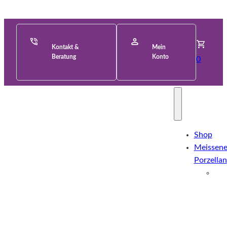
Kontakt &
Mein
Beratung
Konto
0
Shop
Meissene
Porzellan